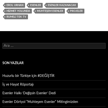
EROL URHAN
ESENLER
ESENLER KAZANACAK
HIZMET YOLUNDA
MUHTEŞEM ESENLER
PROJELER
RUMELI TEK TV
Arama:
SON YAZILAR
Huzurlu bir Türkiye için #DEĞİŞTİR
İş ve Hayat Röportajı
Esenler Halkı ‘Değişsin Esenler’ Dedi
Esenler Dörtyol ”Muhteşem Esenler” Mitingimizden