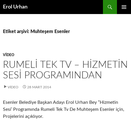
Ara
Erol Urhan
İÇERIĞE
BIRINCI
ATLA
MENÜ
Etiket arşivi: Muhteşem Esenler
VIDEO
RUMELI TEK TV – HIZMETIN
SESI PROGRAMINDAN
VIDEO
28 MART 2014
Esenler Belediye Başkan Adayı Erol Urhan Bey ”Hizmetin
Sesi’ Programında Rumeli Tek Tv De Muhteşem Esenler için,
Projelerini açıklıyor.