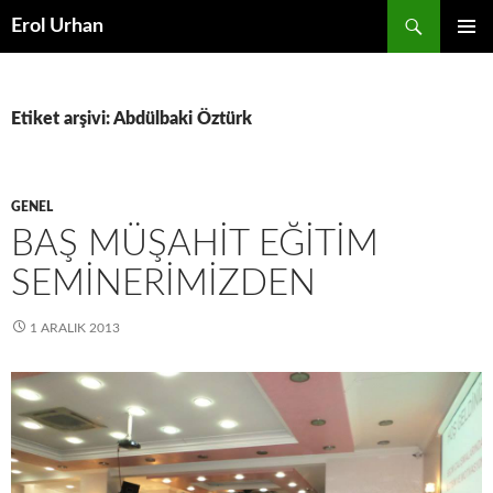
Ara
Erol Urhan
İÇERIĞE
BIRINCI
ATLA
MENÜ
Etiket arşivi: Abdülbaki Öztürk
GENEL
BAŞ MÜŞAHIT EĞITIM
SEMINERIMIZDEN
1 ARALIK 2013